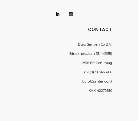
CONTACT
Buro Sant en Co B.V.
Binckhorstlaan 36 (M3.55)
2516 BE Den Haag
+31 (0)70 3463786
buro@santenco.nl
KVK 42072680
We use cookies to ensure that we give you the best experience on
our website. If you continue to use this site we will assume that you