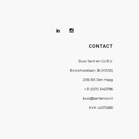
CONTACT
Buro Sant en Co B.V.
Binckhorstlaan 36 (M3.55)
2516 BE Den Haag
+31 (0)70 3463786
buro@santenco.nl
KVK 42072680