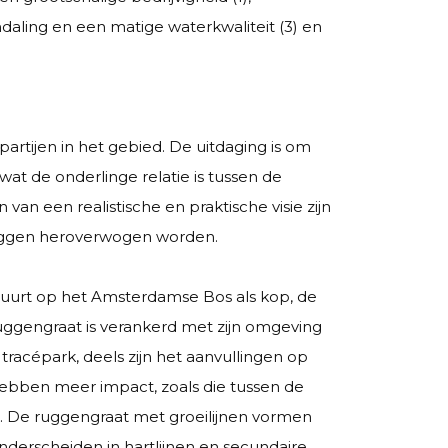
mdaling en een matige waterkwaliteit (3) en
rtijen in het gebied. De uitdaging is om
 wat de onderlinge relatie is tussen de
n een realistische en praktische visie zijn
 liggen heroverwogen worden.
duurt op het Amsterdamse Bos als kop, de
uggengraat is verankerd met zijn omgeving
tracépark, deels zijn het aanvullingen op
hebben meer impact, zoals die tussen de
. De ruggengraat met groeilijnen vormen
derscheiden in hartlijnen en secundaire