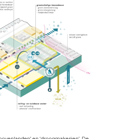
bovenlanden’ en ‘droogmakerijen’. De