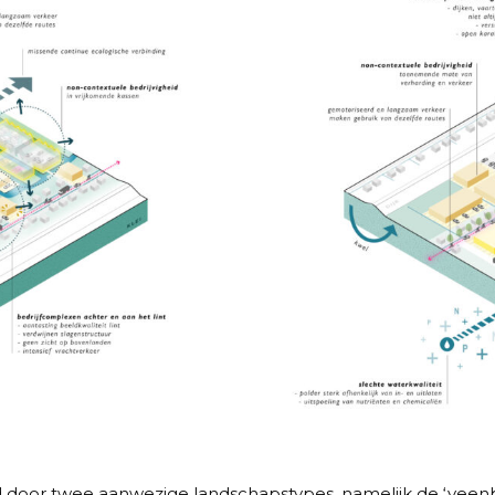
 door twee aanwezige landschapstypes, namelijk de ‘veen