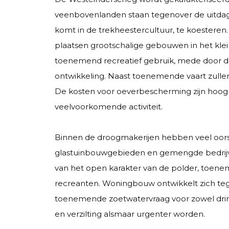
veenbovenlanden staan tegenover de uitdagin
komt in de trekheestercultuur, te koesteren.
plaatsen grootschalige gebouwen in het klein
toenemend recreatief gebruik, mede door de
ontwikkeling. Naast toenemende vaart zulle
De kosten voor oeverbescherming zijn hoog 
veelvoorkomende activiteit.
Binnen de droogmakerijen hebben veel oors
glastuinbouwgebieden en gemengde bedrijvigh
van het open karakter van de polder, toene
recreanten. Woningbouw ontwikkelt zich tegen
toenemende zoetwatervraag voor zowel drink
en verzilting alsmaar urgenter worden.