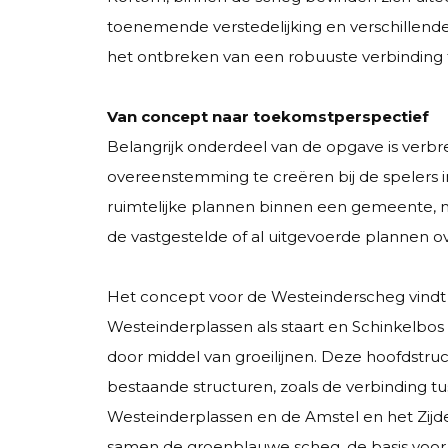
toenemende verstedelijking en verschillende 
het ontbreken van een robuuste verbinding 
Van concept naar toekomstperspectief
Belangrijk onderdeel van de opgave is verbr
overeenstemming te creëren bij de spelers in h
ruimtelijke plannen binnen een gemeente, ma
de vastgestelde of al uitgevoerde plannen 
Het concept voor de Westeinderscheg vindt 
Westeinderplassen als staart en Schinkelbos
door middel van groeilijnen. Deze hoofdstruct
bestaande structuren, zoals de verbinding t
Westeinderplassen en de Amstel en het Zij
samen de groenblauwe scheg, de basis voor h