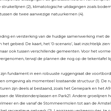
struikellijnen (2), klimatologische uitdagingen zoals bode
tussen de twee aanwezige natuurkernen (4).
eding en versterking van de huidige samenwerking met de pa
et gebied. De kaart, het ‘0-scenario’, laat inzichtelijk zien
ar ook tussen verschillende gemeenten. Voor het vormen va
overgenomen, terwijl de plannen die nog op de tekentafel
zijn fundament in een robuuste ruggengraat die voortbor
 en omgeving als momenteel losstaande structuur (1). De r
uren zijn deels al bestaand, zoals het Geniepark en het A9 
ussen de Westeinderplassen en Park21. Andere groeilijnen 
delmeer en die vanaf de Stommeermolen tot aan de Amstel
et recreatieve netwerk (2). Langzaam verkeerroutes, te on