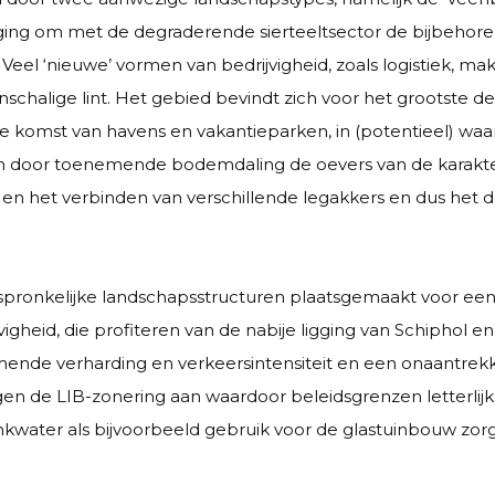
g om met de degraderende sierteeltsector de bijbehorende
 Veel ‘nieuwe’ vormen van bedrijvigheid, zoals logistiek, 
schalige lint. Het gebied bevindt zich voor het grootste de
 komst van havens en vakantieparken, in (potentieel) waa
n door toenemende bodemdaling de oevers van de karakteri
en het verbinden van verschillende legakkers en dus het d
pronkelijke landschapsstructuren plaatsgemaakt voor een
eid, die profiteren van de nabije ligging van Schiphol en
mende verharding en verkeersintensiteit en een onaantrekk
 de LIB-zonering aan waardoor beleidsgrenzen letterlijk a
water als bijvoorbeeld gebruik voor de glastuinbouw zorg