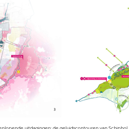
nlopende uitdagingen: de geluidscontouren van Schiphol en