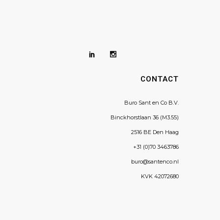
CONTACT
Buro Sant en Co B.V.
Binckhorstlaan 36 (M3.55)
2516 BE Den Haag
+31 (0)70 3463786
buro@santenco.nl
KVK 42072680