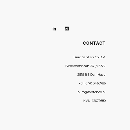
CONTACT
Buro Sant en Co B.V.
Binckhorstlaan 36 (M3.55)
2516 BE Den Haag
+31 (0)70 3463786
buro@santenco.nl
KVK 42072680