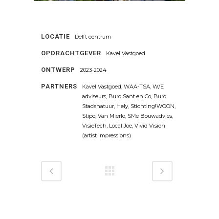
LOCATIE
Delft centrum
OPDRACHTGEVER
Kavel Vastgoed
ONTWERP
2023-2024
PARTNERS
Kavel Vastgoed, WAA-TSA, W/E
adviseurs, Buro Sant en Co, Buro
Stadsnatuur, Hely, Stichting!WOON,
Stipo, Van Mierlo, SMe Bouwadvies,
VisieTech, Local Joe, Vivid Vision
(artist impressions)